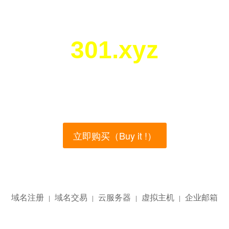
301.xyz
您所访问的域名正在西部数码（west.cn）出售！
main name is currently for sale on the west.cn, Buy
立即购买（Buy it !）
域名注册
域名交易
云服务器
虚拟主机
企业邮箱
|
|
|
|